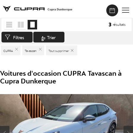
Cupra Dunkerque
Accueil
>
Véhicules d'occasion
>
CUPRA
>
Tavascan
3
résultats
Filtres
Trier
CUPRA
Tavascan
Tout supprimer
Voitures d'occasion CUPRA Tavascan à
Cupra Dunkerque