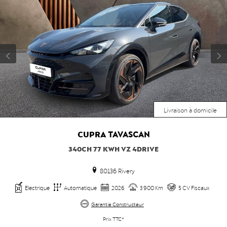
Livraison à domicile
CUPRA
TAVASCAN
340CH 77 KWH VZ 4DRIVE
80136 Rivery
Electrique
Automatique
2026
3 900 Km
5 CV Fiscaux
Garantie Constructeur
Prix TTC*