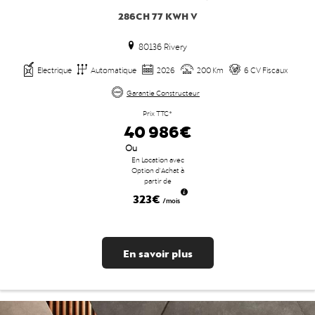
286CH 77 KWH V
80136 Rivery
Electrique
Automatique
2026
200 Km
6 CV Fiscaux
Garantie Constructeur
Prix TTC*
40 986€
Ou
En Location avec
Option d'Achat à
partir de
323€
/mois
En savoir plus