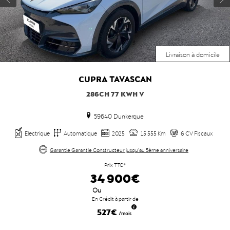
Livraison à domicile
CUPRA
TAVASCAN
286CH 77 KWH V
59640 Dunkerque
Electrique
Automatique
2025
15 555 Km
6 CV Fiscaux
Garantie Garantie Constructeur jusqu'au 5ème anniversaire
Prix TTC*
34 900€
Ou
En Crédit à partir de
527€
/mois