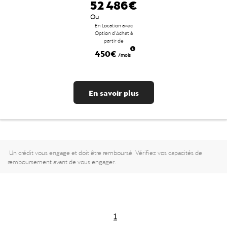
52 486€
Ou
En Location avec
Option d'Achat à
partir de
450€
/mois
En savoir plus
Un crédit vous engage et doit être remboursé. Vérifiez vos capacités de
remboursement avant de vous engager.
1