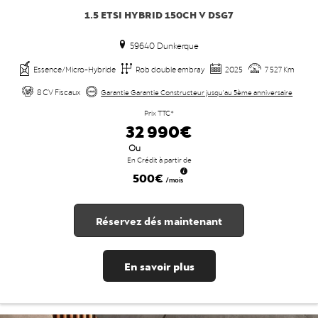
1.5 ETSI HYBRID 150CH V DSG7
59640 Dunkerque
Essence/Micro-Hybride
Rob double embray
2025
7 527 Km
8 CV Fiscaux
Garantie Garantie Constructeur jusqu'au 5ème anniversaire
Prix TTC*
32 990€
Ou
En Crédit à partir de
500€
/mois
Réservez dés maintenant
En savoir plus