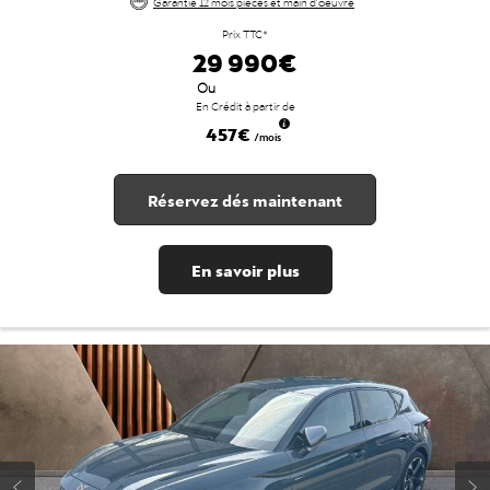
Garantie 12 mois pièces et main d'oeuvre
Prix TTC*
29 990€
Ou
En Crédit à partir de
457€
/mois
Réservez dés maintenant
En savoir plus