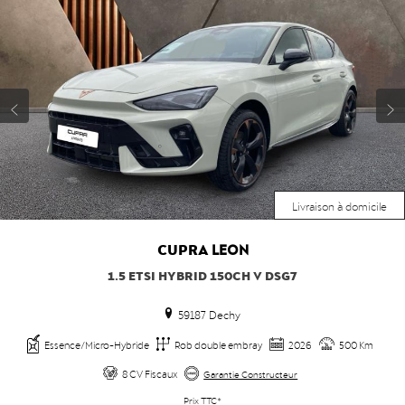
Livraison à domicile
CUPRA
LEON
1.5 ETSI HYBRID 150CH V DSG7
59187 Dechy
Essence/Micro-Hybride
Rob double embray
2026
500 Km
8 CV Fiscaux
Garantie Constructeur
Prix TTC*