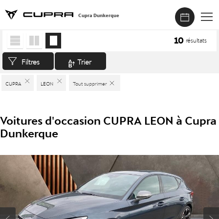
Cupra Dunkerque
Accueil
>
Véhicules d'occasion
>
CUPRA
>
LEON
10
résultats
Filtres
Trier
CUPRA
LEON
Tout supprimer
Voitures d'occasion CUPRA LEON à Cupra
Dunkerque