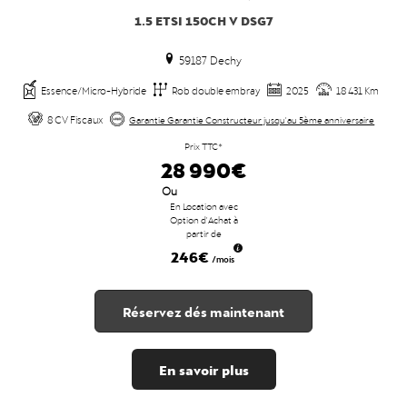
1.5 ETSI 150CH V DSG7
59187 Dechy
Essence/Micro-Hybride
Rob double embray
2025
18 431 Km
8 CV Fiscaux
Garantie Garantie Constructeur jusqu'au 5ème anniversaire
Prix TTC*
28 990€
Ou
En Location avec
Option d'Achat à
partir de
246€
/mois
Réservez dés maintenant
En savoir plus