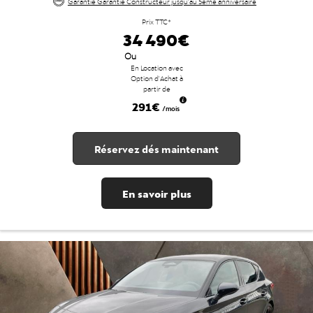
Garantie Garantie Constructeur jusqu'au 5ème anniversaire
Prix TTC*
34 490€
Ou
En Location avec
Option d'Achat à
partir de
291€
/mois
Réservez dés maintenant
En savoir plus