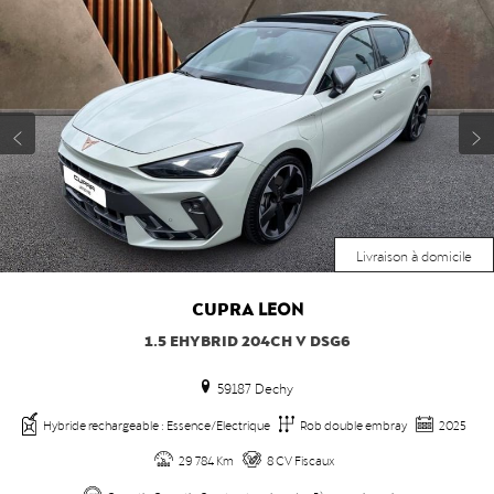
Livraison à domicile
CUPRA
LEON
1.5 EHYBRID 204CH V DSG6
59187 Dechy
Hybride rechargeable : Essence/Electrique
Rob double embray
2025
29 784 Km
8 CV Fiscaux