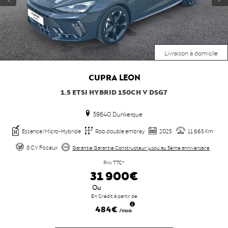
Livraison à domicile
CUPRA
LEON
1.5 ETSI HYBRID 150CH V DSG7
59640 Dunkerque
Essence/Micro-Hybride
Rob double embray
2025
11 665 Km
8 CV Fiscaux
Garantie Garantie Constructeur jusqu'au 5ème anniversaire
Prix TTC*
31 900€
Ou
En Crédit à partir de
484€
/mois