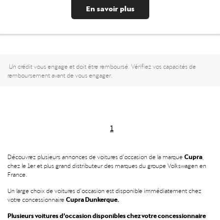
En savoir plus
Un crédit vous engage et doit être remboursé. Vérifiez vos capacités de
remboursement avant de vous engager.
1
Cupra
Découvrez plusieurs annonces de voitures d’occasion de la marque
,
chez le 1er et plus grand distributeur des marques du groupe Volkswagen en
France.
Un large choix de voitures d’occasion est disponible immédiatement chez
Cupra Dunkerque.
votre concessionnaire
Plusieurs voitures d’occasion disponibles chez votre concessionnaire