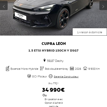
Livraison à domicile
CUPRA
LEON
1.5 ETSI HYBRID 150CH V DSG7
59187 Dechy
Essence/Micro-Hybride
Rob double embray
2026
9 900 Km
8 CV Fiscaux
Garantie Constructeur
Prix TTC*
34 990€
Ou
En Location avec
Option d'Achat à
partir de