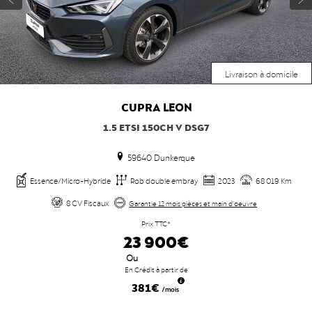
Livraison à domicile
CUPRA
LEON
1.5 ETSI 150CH V DSG7
59640 Dunkerque
Essence/Micro-Hybride
Rob double embray
2023
68 019 Km
8 CV Fiscaux
Garantie 12 mois pièces et main d'oeuvre
Prix TTC*
23 900€
Ou
En Crédit à partir de
381€
/mois