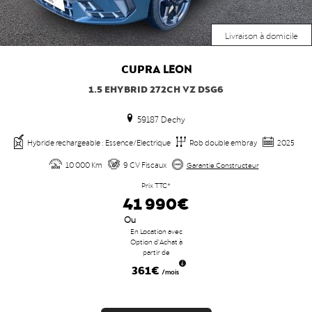
Livraison à domicile
CUPRA
LEON
1.5 EHYBRID 272CH VZ DSG6
59187 Dechy
Hybride rechargeable : Essence/Electrique
Rob double embray
2025
10 000 Km
9 CV Fiscaux
Garantie Constructeur
Prix TTC*
41 990€
Ou
En Location avec
Option d'Achat à
partir de
361€
/mois