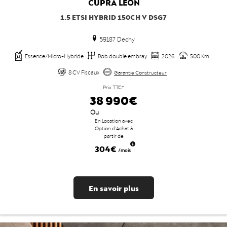
CUPRA
LEON
1.5 ETSI HYBRID 150CH V DSG7
59187 Dechy
Essence/Micro-Hybride
Rob double embray
2026
500 Km
8 CV Fiscaux
Garantie Constructeur
Prix TTC*
38 990€
Ou
En Location avec
Option d'Achat à
partir de
304€
/mois
En savoir plus