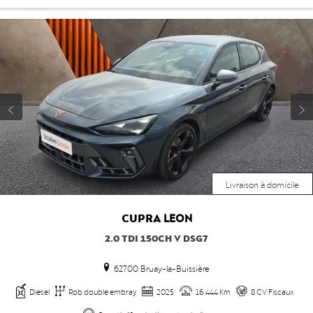
Livraison à domicile
CUPRA
LEON
2.0 TDI 150CH V DSG7
62700 Bruay-la-Buissière
Diesel
Rob double embray
2025
16 444 Km
8 CV Fiscaux