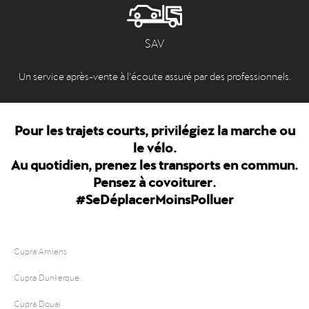
SAV
Un service après-vente à l’écoute assuré par des professionnels.
Pour les trajets courts, privilégiez la marche ou
le vélo.
Au quotidien, prenez les transports en commun.
Pensez à covoiturer.
#SeDéplacerMoinsPolluer
Cupra Amiens
Cupra Dunkerque
Cupra Douai