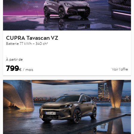
CUPRA Tavascan VZ
Batterie 77 kWh – 340 ch⁷
À partir de
799
Voir l’offre
€ / mois