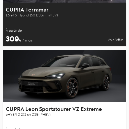
CUPRA Terramar
1.5 eTSI Hybrid 150 DSG7 (mHEV)
À partir de
309
Voir l’offre
€ / mois
CUPRA Leon Sportstourer VZ Extreme
eHYBRID 272 ch DSG (PHEV)