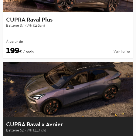
CUPRA Raval Plus
Batterie 37 kWh (136ch)
À partir de
199
Voir l’offre
€ / mois
CUPRA Raval x Avnier
Batterie 52 kWh (210 ch)