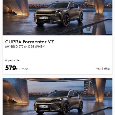
CUPRA Formentor VZ
eHYBRID 272 ch DSG (PHEV)
À partir de
579
Voir l’offre
€ / mois