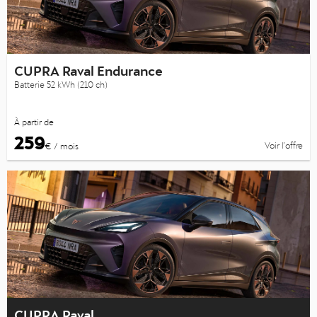
CUPRA Raval Endurance
Batterie 52 kWh (210 ch)
À partir de
259
Voir l’offre
€ / mois
CUPRA Raval