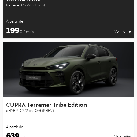
Batterie 37 kWh (116ch)
À partir de
199
Voir l’offre
€ / mois
CUPRA Terramar Tribe Edition
eHYBRID 272 ch DSG (PHEV)
À partir de
639
Voir l’offre
€ / mois