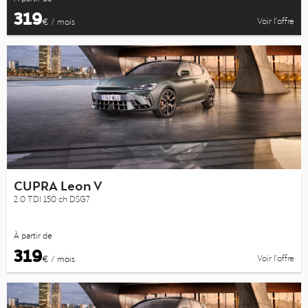
319
Voir l’offre
€ / mois
CUPRA Leon V
2.0 TDI 150 ch DSG7
À partir de
319
Voir l’offre
€ / mois