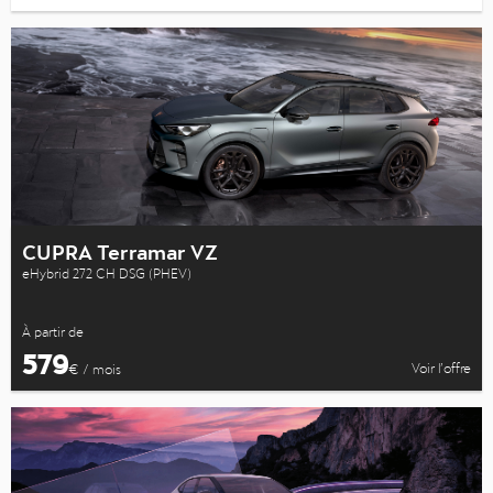
CUPRA Terramar VZ
eHybrid 272 CH DSG (PHEV)
À partir de
579
Voir l’offre
€ / mois