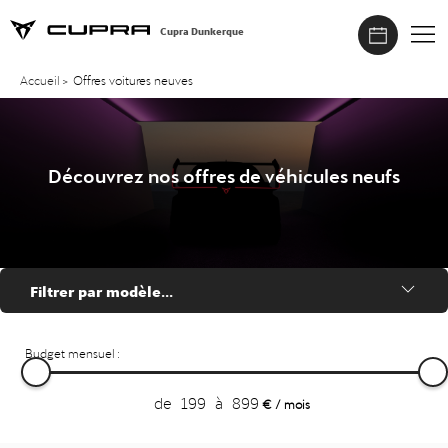
Cupra Dunkerque
Accueil
>
Offres voitures neuves
Découvrez nos offres de véhicules neufs
Filtrer par modèle...
Budget mensuel :
de
199
à
899
€ / mois