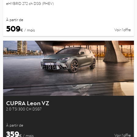
eHYBRID 272 ch DSG (PHEV)
À partir de
509
Voir l’offre
€ / mois
CUPRA Leon VZ
2.0 TSI 300 CH DSG7
À partir de
359
Voir l’offre
€ / mois