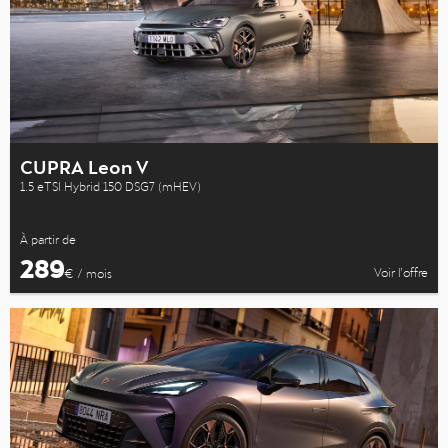
CUPRA Leon V
1.5 eTSI Hybrid 150 DSG7 (mHEV)
À partir de
289
Voir l’offre
€ / mois