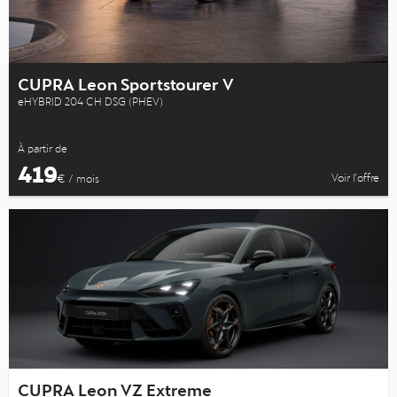
CUPRA Leon Sportstourer V
eHYBRID 204 CH DSG (PHEV)
À partir de
419
Voir l’offre
€ / mois
CUPRA Leon VZ Extreme