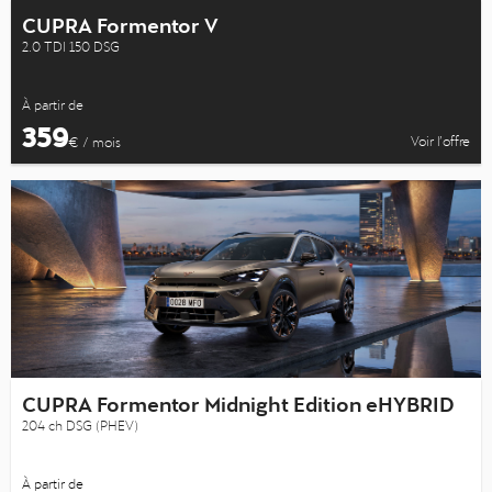
CUPRA Formentor V
2.0 TDI 150 DSG
À partir de
359
Voir l’offre
€ / mois
CUPRA Formentor Midnight Edition eHYBRID
204 ch DSG (PHEV)
À partir de