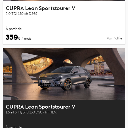
CUPRA Leon Sportstourer V
2.0 TDI 150 ch DSG7
À partir de
359
Voir l’offre
€ / mois
CUPRA Leon Sportstourer V
1.5 eTSI Hybrid 150 DSG7 (mHEV)
À partir de