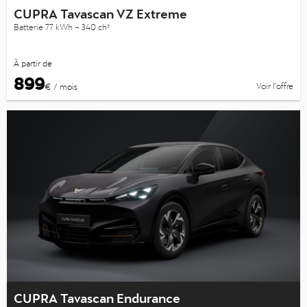
CUPRA Tavascan VZ Extreme
Batterie 77 kWh – 340 ch⁷
À partir de
899
Voir l’offre
€ / mois
CUPRA Tavascan Endurance