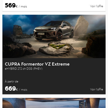
569
Voir l’offre
€ / mois
CUPRA Formentor VZ Extreme
eHYBRID 272 ch DSG (PHEV)
À partir de
669
Voir l’offre
€ / mois