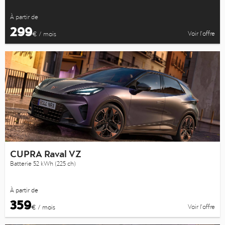
À partir de
299
Voir l’offre
€ / mois
CUPRA Raval VZ
Batterie 52 kWh (225 ch)
À partir de
359
Voir l’offre
€ / mois