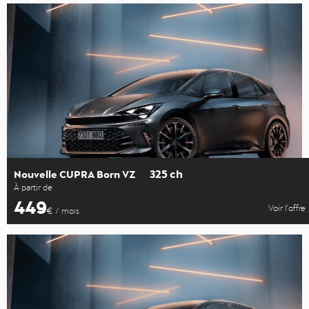
325 ch
Nouvelle CUPRA Born VZ
À partir de
449
Voir l’offre
€ / mois