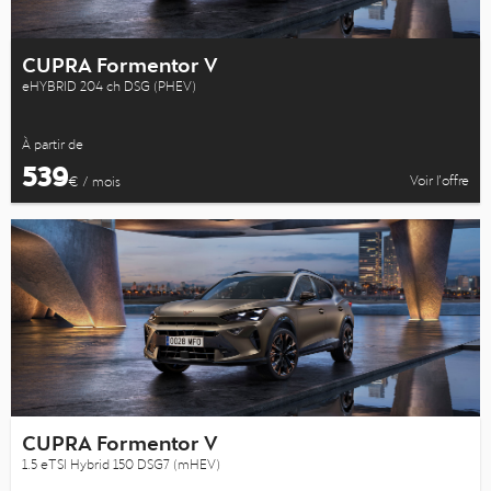
CUPRA Formentor V
eHYBRID 204 ch DSG (PHEV)
À partir de
539
Voir l’offre
€ / mois
CUPRA Formentor V
1.5 eTSI Hybrid 150 DSG7 (mHEV)