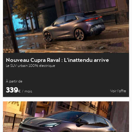
Nouveau Cupra Raval : L'inattendu arrive
Le SUV urbain 100% électrique
À partir de
339
Voir l’offre
€ / mois