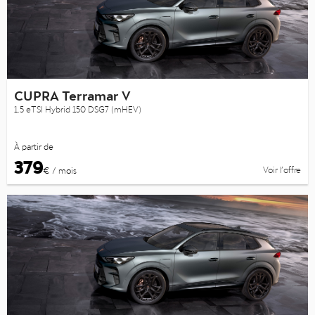
CUPRA Terramar V
1.5 eTSI Hybrid 150 DSG7 (mHEV)
À partir de
379
Voir l’offre
€ / mois