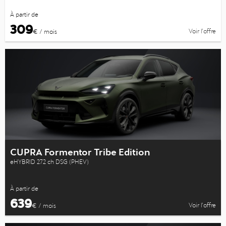
À partir de
309
Voir l’offre
€ / mois
CUPRA Formentor Tribe Edition
eHYBRID 272 ch DSG (PHEV)
À partir de
639
Voir l’offre
€ / mois