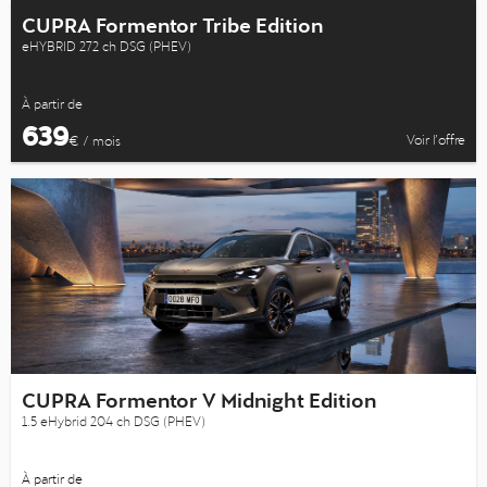
CUPRA Formentor Tribe Edition
eHYBRID 272 ch DSG (PHEV)
À partir de
639
Voir l’offre
€ / mois
CUPRA Formentor V Midnight Edition
1.5 eHybrid 204 ch DSG (PHEV)
À partir de