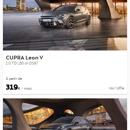
CUPRA Leon V
2.0 TDI 150 ch DSG7
À partir de
319
Voir l’offre
€ / mois