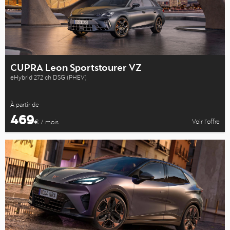
CUPRA Leon Sportstourer VZ
eHybrid 272 ch DSG (PHEV)
À partir de
469
Voir l’offre
€ / mois