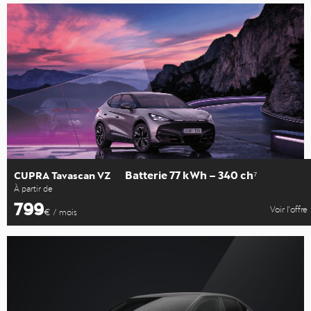
Batterie 77 kWh – 340 ch⁷
CUPRA Tavascan VZ
À partir de
799
Voir l’offre
€ / mois