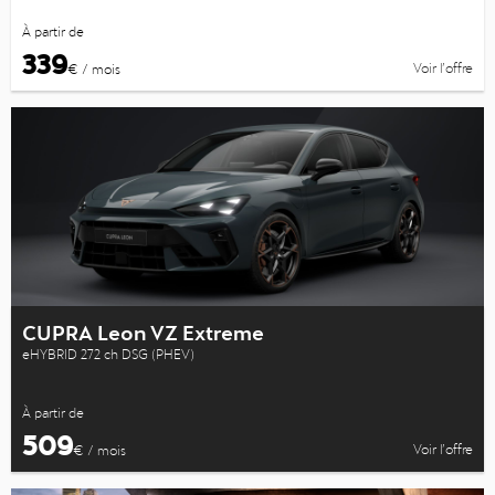
À partir de
339
Voir l’offre
€ / mois
CUPRA Leon VZ Extreme
eHYBRID 272 ch DSG (PHEV)
À partir de
509
Voir l’offre
€ / mois