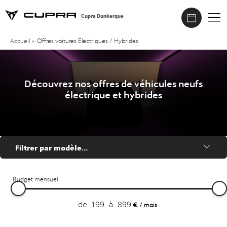
Cupra Dunkerque
Accueil
>
Offres voitures Electriques / Hybrides
Découvrez nos offres de véhicules neufs
électrique et hybrides
Filtrer par modèle...
Budget mensuel :
de
199
à
899
€ / mois