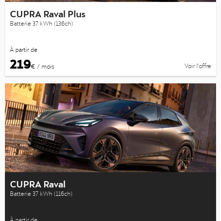
CUPRA Raval Plus
Batterie 37 kWh (136ch)
À partir de
219
Voir l’offre
€ / mois
CUPRA Raval
Batterie 37 kWh (116ch)
À partir de