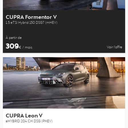
CUPRA Formentor V
1.5 eTSI Hybrid 150 DSG7 (mHEV)
À partir de
309
Voir l’offre
€ / mois
CUPRA Leon V
eHYBRID 204 CH DSG (PHEV)