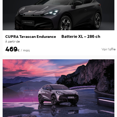
Batterie XL – 286 ch
CUPRA Tavascan Endurance
À partir de
469
Voir l’offre
€ / mois