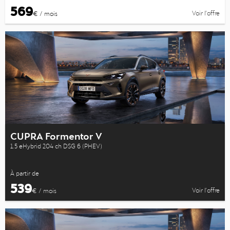
569
Voir l’offre
€ / mois
CUPRA Formentor V
1.5 eHybrid 204 ch DSG 6 (PHEV)
À partir de
539
Voir l’offre
€ / mois