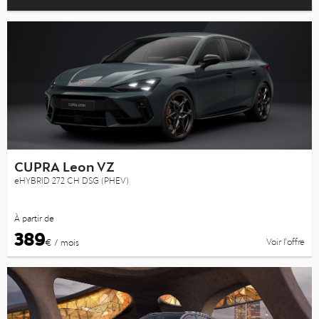
CUPRA Leon VZ
eHYBRID 272 CH DSG (PHEV)
À partir de
389
Voir l’offre
€ / mois