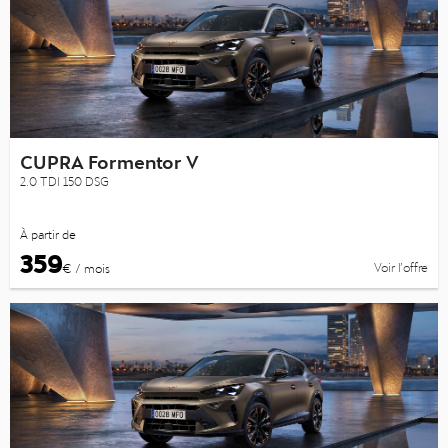
CUPRA Formentor V
2.0 TDI 150 DSG
À partir de
359
Voir l’offre
€ / mois