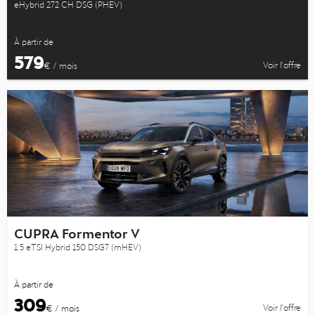
eHybrid 272 CH DSG (PHEV)
À partir de
579
Voir l’offre
€ / mois
CUPRA Formentor V
1.5 eTSI Hybrid 150 DSG7 (mHEV)
À partir de
309
Voir l’offre
€ / mois