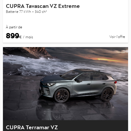
CUPRA Tavascan VZ Extreme
Batterie 77 kWh – 340 ch⁷
À partir de
899
Voir l’offre
€ / mois
CUPRA Terramar VZ