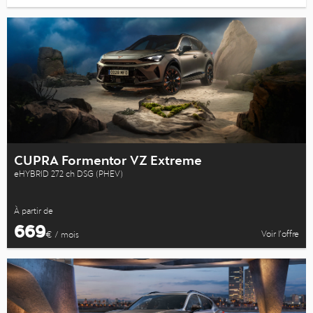
CUPRA Formentor VZ Extreme
eHYBRID 272 ch DSG (PHEV)
À partir de
669
Voir l’offre
€ / mois