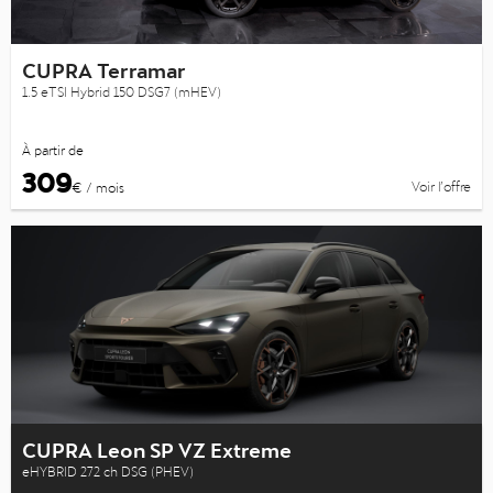
CUPRA Terramar
1.5 eTSI Hybrid 150 DSG7 (mHEV)
À partir de
309
Voir l’offre
€ / mois
CUPRA Leon SP VZ Extreme
eHYBRID 272 ch DSG (PHEV)