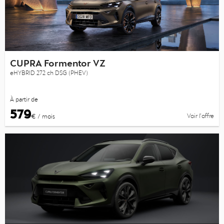
CUPRA Formentor VZ
eHYBRID 272 ch DSG (PHEV)
À partir de
579
Voir l’offre
€ / mois