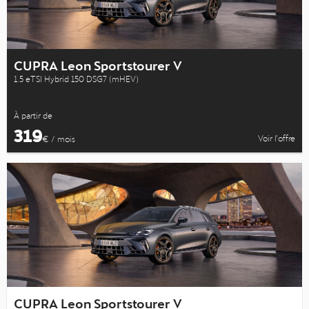
CUPRA Leon Sportstourer V
1.5 eTSI Hybrid 150 DSG7 (mHEV)
À partir de
319
Voir l’offre
€ / mois
CUPRA Leon Sportstourer V