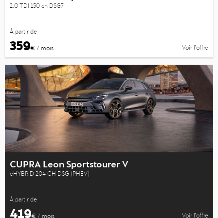
2.0 TDI 150 ch DSG7
À partir de
359
Voir l’offre
€ / mois
CUPRA Leon Sportstourer V
eHYBRID 204 CH DSG (PHEV)
À partir de
419
Voir l’offre
€ / mois