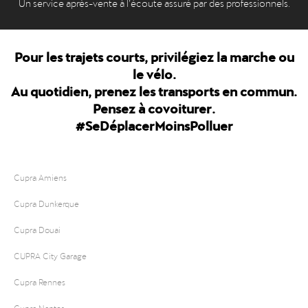
Un service après-vente à l’écoute assuré par des professionnels.
Pour les trajets courts, privilégiez la marche ou
le vélo.
Au quotidien, prenez les transports en commun.
Pensez à covoiturer.
#SeDéplacerMoinsPolluer
Cupra Amiens
Cupra Dunkerque
Cupra Douai
CUPRA City Garage
Cupra Rennes
Cupra Nantes