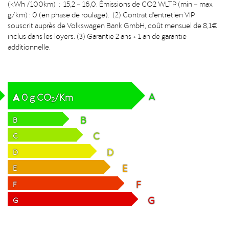
(kWh /100km) : 15,2 – 16,0. Émissions de CO2 WLTP (min – max
g/km) : 0 (en phase de roulage). (2) Contrat d'entretien VIP
souscrit auprès de Volkswagen Bank GmbH, coût mensuel de 8,1€
inclus dans les loyers. (3) Garantie 2 ans + 1 an de garantie
additionnelle.
A
A
0
g
CO
/Km
2
B
B
C
C
D
D
E
E
F
F
G
G