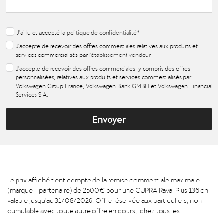
J'ai lu et accepté la
politique de confidentialité
*
J'accepte de recevoir des offres commerciales relatives aux produits et
services commercialisés par
l'établissement vendeur
J'accepte de recevoir des offres commerciales, y compris des offres
personnalisées, relatives aux produits et services commercialisés par
Volkswagen Group France, Volkswagen Bank GMBH et Volkswagen Financial
Services S.A.
Envoyer
Le prix affiché tient compte de la remise commerciale maximale
(marque + partenaire) de 2500€ pour une CUPRA Raval Plus 136 ch
valable jusqu'au 31/08/2026. Offre réservée aux particuliers, non
cumulable avec toute autre offre en cours, chez tous les