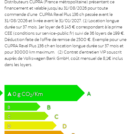
Distributeurs CUPRA (France métropolitaine) présentant ce
financement et valable jusqu’au 31/08/2026 pour toute
commande d’une CUPRA Raval Plus 136 ch passée avant le
31/08/2026 et livrée avant le 31/01/2027. (1) Location longue
durée sur 37 mois. 1er loyer de 6 145 € correspondant à la prime
CEE (conditions sur service-public.fr) suivi de 36 loyers de 199 €.
Déduction faite de l'offre de remise de 2500 €. Exemple pour une
CUPRA Raval Plus 136 ch en location longue durée sur 37 mois et
pour 30000 km maximum. (2) Contrat d'entretien VIP souscrit
auprès de Volkswagen Bank GmbH, coût mensuel de 8,1€ inclus
dans les loyers.
A
A
0
g
CO
/Km
2
B
B
C
C
D
D