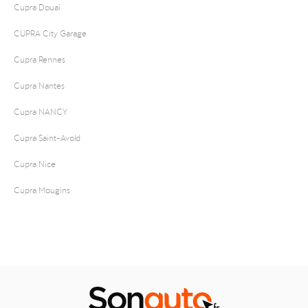
Cupra Douai
CUPRA City Garage
Cupra Rennes
Cupra Nantes
Cupra NANCY
Cupra Saint-Avold
Cupra Nice
Cupra Mougins