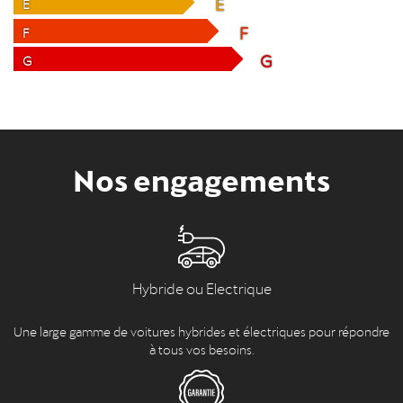
E
E
F
F
G
G
Nos engagements
Hybride ou Electrique
Une large gamme de voitures hybrides et électriques pour répondre
à tous vos besoins.