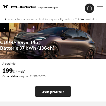
Cupra Dunkerque
Accueil
>
Nos offres véhicules Electriques / Hybrides
>
CUPRA Raval Plus
<
CUPRA Raval Plus
Batterie 37 kWh (136ch)
À partir de
199
*
€ / mois
Offre valable jusqu’au 31/08/2026
J'en profite !