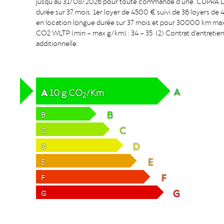
jusqu’au 31/08/2026 pour toute commande d’une CUPRA Leon
durée sur 37 mois. 1er loyer de 4500 € suivi de 36 loyers 
en location longue durée sur 37 mois et pour 30000 km m
CO2 WLTP (min – max g/km) : 34 – 35 (2) Contrat d'entretien 
additionnelle.
A
A
10
g
CO
/Km
2
B
B
C
C
D
D
E
E
F
F
G
G