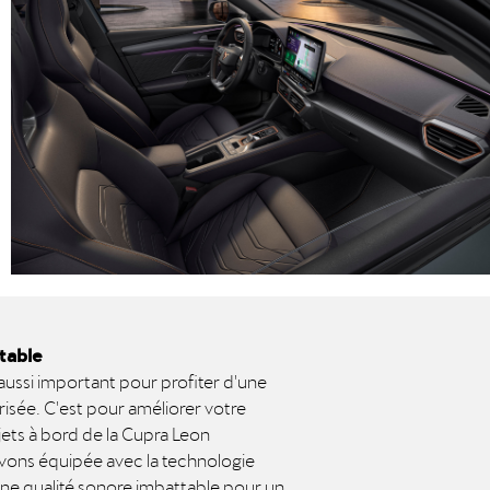
ttable
 aussi important pour profiter d'une
isée. C'est pour améliorer votre
jets à bord de la Cupra Leon
avons équipée avec la technologie
ne qualité sonore imbattable pour un