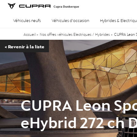
Cupra Dunkerque
Véhicules neufs
Véhicules d’occasion
Hybrides & Electriqu
Accueil
>
Nos offres véhicules Electriques / Hybrides
>
CUPRA Leon S
<
Revenir à la liste
CUPRA Leon Spo
eHybrid 272 ch 