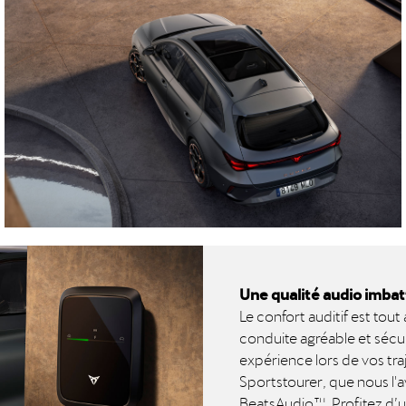
Une qualité audio imba
Le confort auditif est tout
conduite agréable et sécur
expérience lors de vos tra
Sportstourer, que nous l'
BeatsAudio™. Profitez d’u