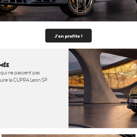
J'en profite !
RMÉE
 qui ne passent pas
duire la CUPRA Leon SP.