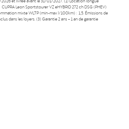
6 et livrée avant le 31/01/2027. (1) Location longue
r une CUPRA Leon Sportstourer VZ eHYBRID 272 ch DSG (PHEV)
mmation mixte WLTP (min-max l/100km) : 1,5. Émissions de
 dans les loyers. (3) Garantie 2 ans + 1 an de garantie