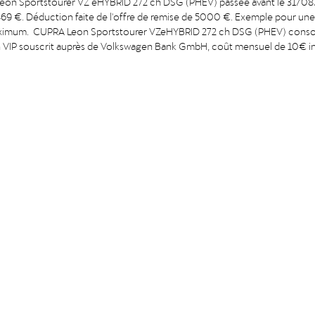
 Sportstourer VZ eHYBRID 272 ch DSG (PHEV) passée avant le 31/08/202
de 469 €. Déduction faite de l'offre de remise de 5000 €. Exemple pou
aximum. CUPRA Leon Sportstourer VZeHYBRID 272 ch DSG (PHEV) conso
VIP souscrit auprès de Volkswagen Bank GmbH, coût mensuel de 10€ inclus