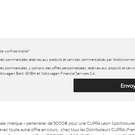
 de confidentialité
*
fres commerciales relatives aux produits et services commercialisés par
l'établisseme
res commerciales, y compris des offres personnalisées, relatives aux produits et serv
lkswagen Bank GMBH et Volkswagen Financial Services S.A.
Envo
imale (marque + partenaire) de 5000€ pour une CUPRA Leon Sportstoure
avec toute autre offre en cours, chez tous les Distributeurs CUPRA (Fra