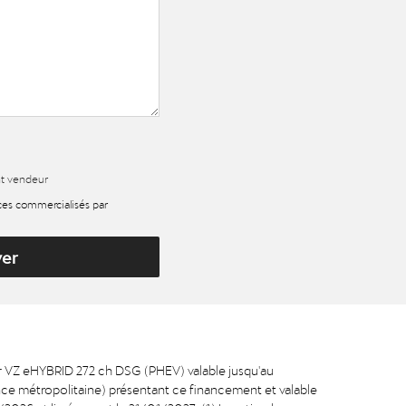
nt vendeur
ices commercialisés par
yer
r VZ eHYBRID 272 ch DSG (PHEV) valable jusqu'au
nce métropolitaine) présentant ce financement et valable