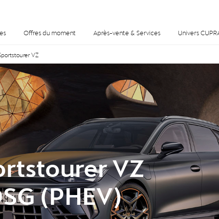
es
Offres du moment
Après-vente & Services
Univers CUPR
portstourer VZ
rtstourer VZ
DSG (PHEV)