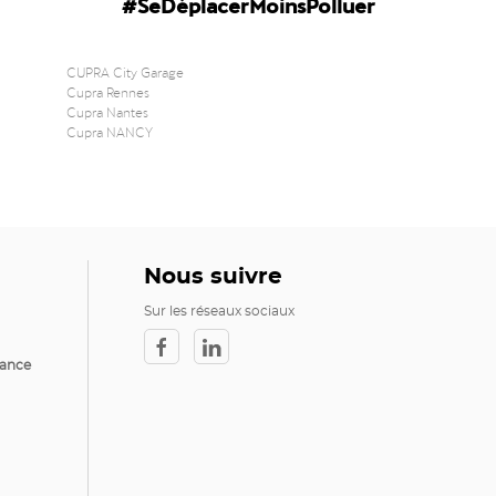
#SeDéplacerMoinsPolluer
CUPRA City Garage
Cupra Rennes
Cupra Nantes
Cupra NANCY
Nous suivre
Sur les réseaux sociaux
rance