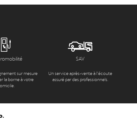
tromobilité
SAV
nement sur mesure
Un service après-vente à l’écoute
er la borne à votre
assuré par des professionnels.
omicile.
o.