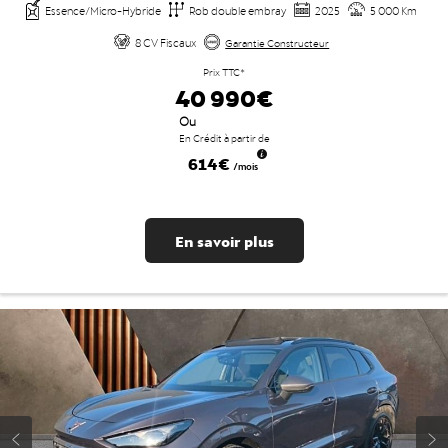
Essence/Micro-Hybride
Rob double embray
2025
5 000 Km
8 CV Fiscaux
Garantie Constructeur
Prix TTC*
40 990€
Ou
En Crédit à partir de
614€
/mois
En savoir plus