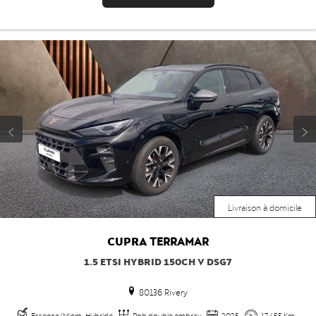
Livraison à domicile
CUPRA
TERRAMAR
1.5 ETSI HYBRID 150CH V DSG7
80136 Rivery
Essence/Micro-Hybride
Rob double embray
2025
17 455 Km