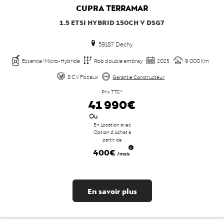
CUPRA
TERRAMAR
1.5 ETSI HYBRID 150CH V DSG7
59187 Dechy
Essence/Micro-Hybride
Rob double embray
2025
9 000 Km
8 CV Fiscaux
Garantie Constructeur
Prix TTC*
41 990€
Ou
En Location avec
Option d'Achat à
partir de
400€
/mois
En savoir plus