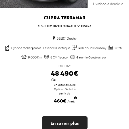
Livraison à domicile
CUPRA
TERRAMAR
1.5 EHYBRID 204CH V DSG7
59187 Dechy
Hybride rechargeable : Essence/Electrique
Rob double embray
2026
9 000 Km
8 CV Fiscaux
Garantie Constructeur
Prix TTC*
48 490€
Ou
En Location avec
Option d'Achat à
partir de
460€
/mois
En savoir plus