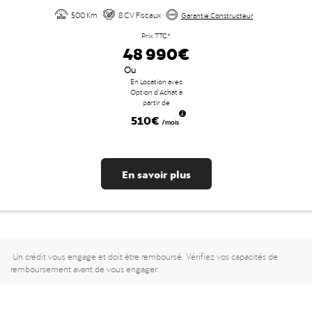
500 Km
8 CV Fiscaux
Garantie Constructeur
Prix TTC*
48 990€
Ou
En Location avec
Option d'Achat à
partir de
510€
/mois
En savoir plus
Un crédit vous engage et doit être remboursé. Vérifiez vos capacités de
remboursement avant de vous engager.