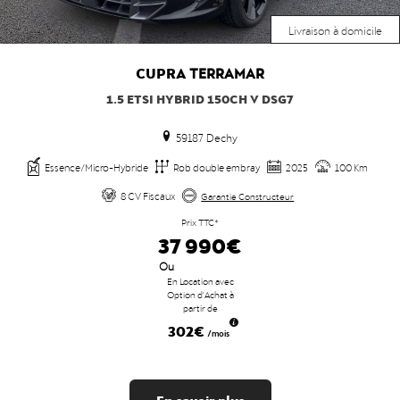
Livraison à domicile
CUPRA
TERRAMAR
1.5 ETSI HYBRID 150CH V DSG7
59187 Dechy
Essence/Micro-Hybride
Rob double embray
2025
100 Km
8 CV Fiscaux
Garantie Constructeur
Prix TTC*
37 990€
Ou
En Location avec
Option d'Achat à
partir de
302€
/mois
En savoir plus