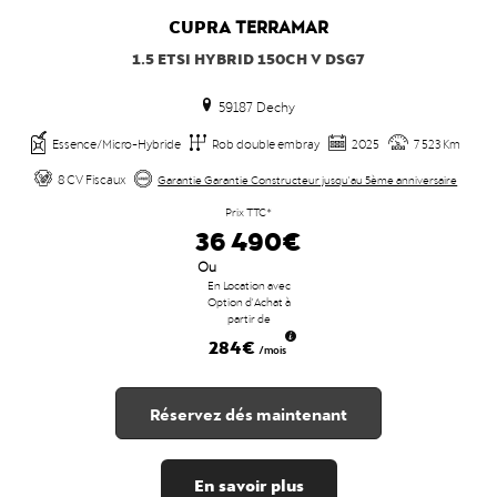
CUPRA
TERRAMAR
1.5 ETSI HYBRID 150CH V DSG7
59187 Dechy
Essence/Micro-Hybride
Rob double embray
2025
7 523 Km
8 CV Fiscaux
Garantie Garantie Constructeur jusqu'au 5ème anniversaire
Prix TTC*
36 490€
Ou
En Location avec
Option d'Achat à
partir de
284€
/mois
Réservez dés maintenant
En savoir plus