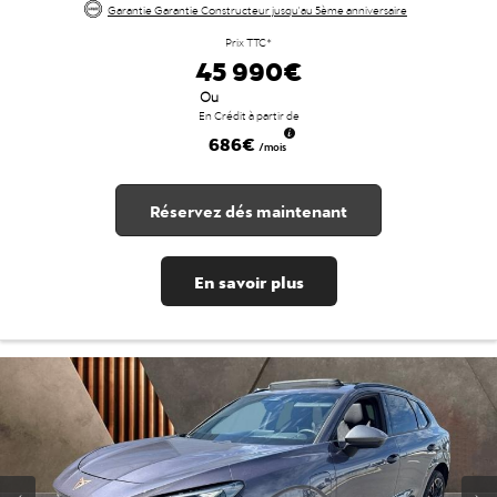
Garantie Garantie Constructeur jusqu'au 5ème anniversaire
Prix TTC*
45 990€
Ou
En Crédit à partir de
686€
/mois
Réservez dés maintenant
En savoir plus