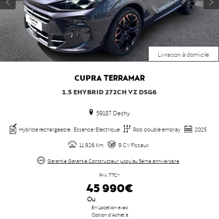
Livraison à domicile
CUPRA
TERRAMAR
1.5 EHYBRID 272CH VZ DSG6
59187 Dechy
Hybride rechargeable : Essence/Electrique
Rob double embray
2025
11 926 Km
9 CV Fiscaux
Garantie Garantie Constructeur jusqu'au 5ème anniversaire
Prix TTC*
45 990€
Ou
En Location avec
Option d'Achat à