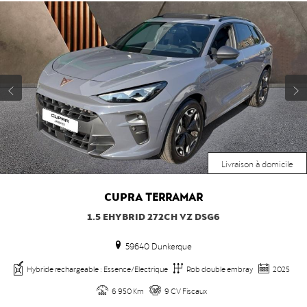
Livraison à domicile
CUPRA
TERRAMAR
1.5 EHYBRID 272CH VZ DSG6
59640 Dunkerque
Hybride rechargeable : Essence/Electrique
Rob double embray
2025
6 950 Km
9 CV Fiscaux