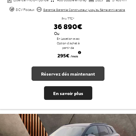
8 CV Fiscaux
Garantie Garantie Constructeur jusqu'au 5ème anniversaire
Prix TTC*
36 890€
Ou
En Location avec
Option d'Achat à
partir de
295€
/mois
Réservez dés maintenant
En savoir plus