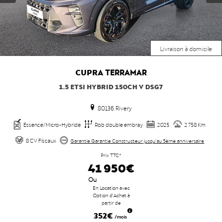
Livraison à domicile
CUPRA
TERRAMAR
1.5 ETSI HYBRID 150CH V DSG7
80136 Rivery
Essence/Micro-Hybride
Rob double embray
2025
2 758 Km
8 CV Fiscaux
Garantie Garantie Constructeur jusqu'au 5ème anniversaire
Prix TTC*
41 950€
Ou
En Location avec
Option d'Achat à
partir de
352€
/mois