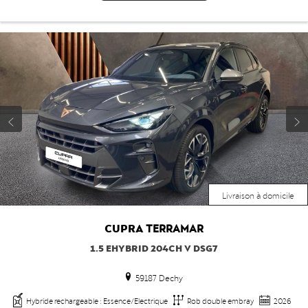
Livraison à domicile
CUPRA
TERRAMAR
1.5 EHYBRID 204CH V DSG7
59187 Dechy
Hybride rechargeable : Essence/Electrique
Rob double embray
2026