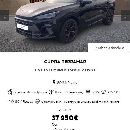
Livraison à domicile
CUPRA
TERRAMAR
1.5 ETSI HYBRID 150CH V DSG7
80136 Rivery
Essence/Micro-Hybride
Rob double embray
2025
9 244 Km
8 CV Fiscaux
Garantie Garantie Constructeur jusqu'au 5ème anniversaire
Prix TTC*
37 950€
Ou
En Location avec