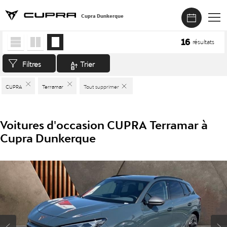
Cupra Dunkerque
Accueil
>
Véhicules d'occasion
>
CUPRA
>
Terramar
16
résultats
Filtres
Trier
CUPRA
Terramar
Tout supprimer
Voitures d'occasion CUPRA Terramar à
Cupra Dunkerque