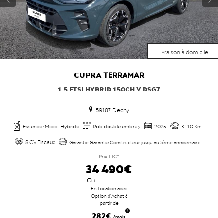
Livraison à domicile
CUPRA
TERRAMAR
1.5 ETSI HYBRID 150CH V DSG7
59187 Dechy
Essence/Micro-Hybride
Rob double embray
2025
3 110 Km
8 CV Fiscaux
Garantie Garantie Constructeur jusqu'au 5ème anniversaire
Prix TTC*
34 490€
Ou
En Location avec
Option d'Achat à
partir de
282€
/mois