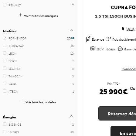
RENAULT
7
CUPRA
FO
1.5 TSI 150CH BUSI
Voir toutes les marques
59187
Modèles
FORMENTOR
20
Essence
Rob double em
TERRAMAR
16
8 CV Fiscaux
Garantie
LEON
10
BORN
7
LEON ST
3
NOUS CO
TAVASCAN
3
Prix TTC*
RAVAL
3
25 990€
Ou
ATECA
1
Voir tous les modèles
Réservez dés
Énergies
ESSENCE
2
En savo
HYBRID
18