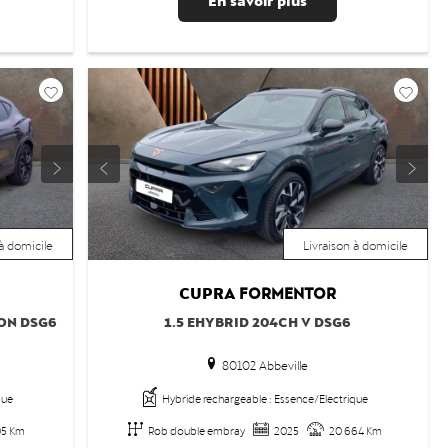
 à domicile
Livraison à domicile
CUPRA
FORMENTOR
ION DSG6
1.5 EHYBRID 204CH V DSG6
80102 Abbeville
que
Hybride rechargeable : Essence/Electrique
05 Km
Rob double embray
2025
20 664 Km