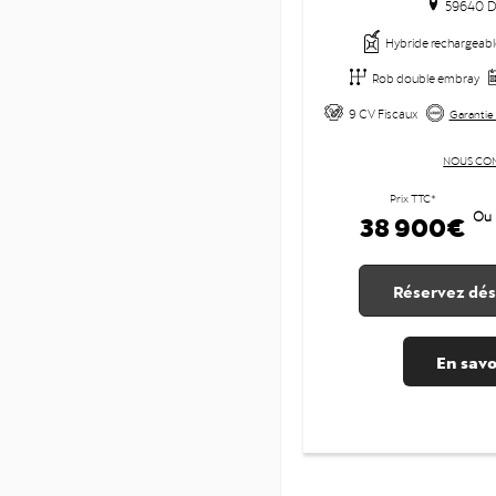
59640 D
Hybride rechargeabl
Rob double embray
9 CV Fiscaux
Garantie 
NOUS CO
Prix TTC*
38 900€
Ou
Réservez dés
En savo