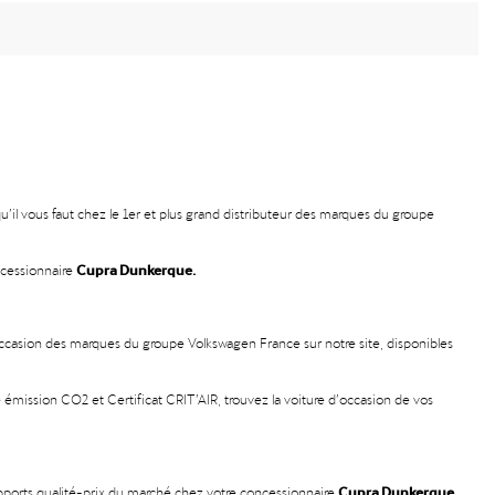
’il vous faut chez le 1er et plus grand distributeur des marques du groupe
Cupra Dunkerque.
ncessionnaire
occasion des marques du groupe Volkswagen France sur notre site, disponibles
 émission CO2 et Certificat CRIT’AIR, trouvez la voiture d’occasion de vos
Cupra Dunkerque.
pports qualité-prix du marché chez votre concessionnaire