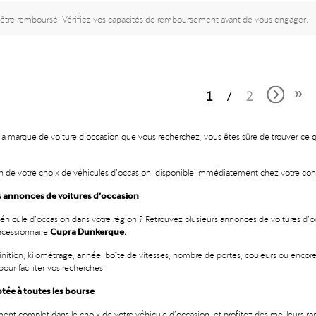
 être remboursé. Vérifiez vos capacités de remboursement avant de vous engager.
1
2
la marque de voiture d’occasion que vous recherchez, vous êtes sûre de trouver ce qu
n de votre choix de véhicules d’occasion, disponible immédiatement chez votre co
s annonces de voitures d’occasion
véhicule d’occasion dans votre région ? Retrouvez plusieurs annonces de voitures d’
Cupra Dunkerque.
ncessionnaire
finition, kilométrage, année, boîte de vitesses, nombre de portes, couleurs ou encore
our faciliter vos recherches.
tée à toutes les bourse
t complet dans le choix de votre véhicule d’occasion, et profitez des meilleurs ra