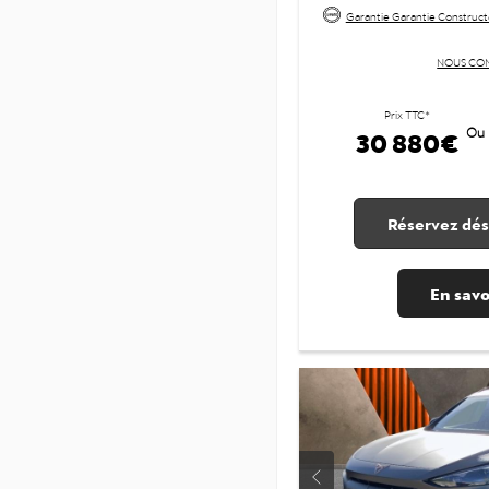
Garantie Garantie Construct
NOUS CO
Prix TTC*
30 880€
Ou
Réservez dés
En savo