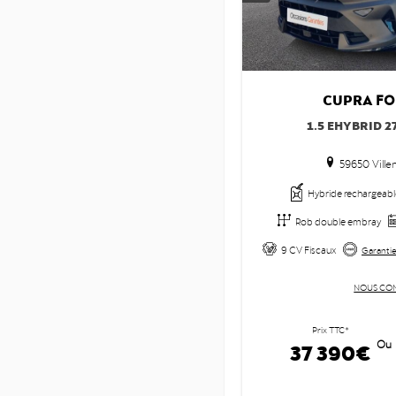
CUPRA
FO
1.5 EHYBRID 2
59650 Ville
Hybride rechargeabl
Rob double embray
9 CV Fiscaux
Garantie
NOUS CO
Prix TTC*
37 390€
Ou