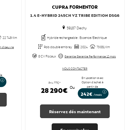
CUPRA
FORMENTOR
1.4 E-HYBRID 245CH VZ TRIBE EDITION DSG6
59187 Dechy
22 749 Km
Hybride rechargeable : Essence/Electrique
Rob double embray
2024
73 831 Km
in d'oeuvre
8 CV Fiscaux
Garantie Garantie Performance 12 mois
NOUS CONTACTER
de
En Location avec
Option d'Achat à
Prix TTC*
partir de
28 290€
Ou
242€
/mois
Réservez dés maintenant
En savoir plus