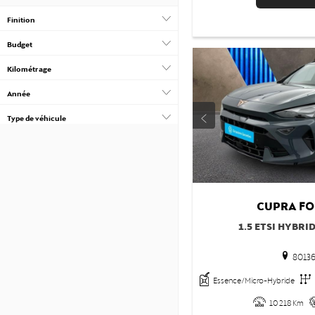
Finition
Budget
Kilométrage
Année
Type de véhicule
Boîte de vitesse
Chevaux fiscaux
Nombre de portes
CUPRA
FO
Couleurs
1.5 ETSI HYBRI
Émission CO2
80136
Certificat CRIT’AIR
Essence/Micro-Hybride
10 218 Km