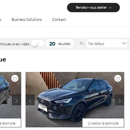
Rendez-vous atelier
A
Business Solutions
Contact
20
résultats
Tri:
Par défaut
éhicules avec vidéo
ue
 à domicile
Livraison à domicile