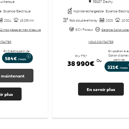
unkerque
59187 Dechy
e : Essence/Electrique
Hybride rechargeable : Essence/Electri
2024
18 255 Km
Rob double embray
2025
10 0
8 CV Fiscaux
12 mois pièces et main d'oeuvre
Garantie Constructe
NTACTER
NOUS CONTACTER
En Crédit à partir de
En Location ave
Option d'Achat 
Prix TTC*
584€
/mois
partir de
38 990€
Ou
321€
/mois
 maintenant
En savoir plus
ir plus