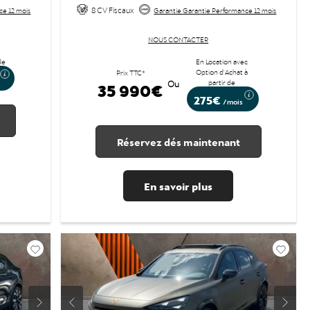
8 CV Fiscaux
ce 12 mois
Garantie Garantie Performance 12 mois
NOUS CONTACTER
de
En Location avec
Option d'Achat à
Prix TTC*
partir de
35 990€
Ou
275€
/mois
Réservez dés maintenant
En savoir plus