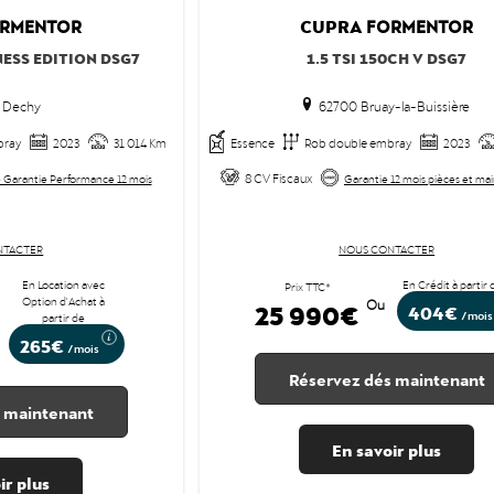
CUPRA
RMENTOR
FORMENTOR
NESS EDITION DSG7
1.5 TSI 150CH V DSG7
 Dechy
62700 Bruay-la-Buissière
bray
2023
31 014 Km
Essence
Rob double embray
2023
8 CV Fiscaux
 Garantie Performance 12 mois
Garantie 12 mois pièces et ma
NTACTER
NOUS CONTACTER
En Location avec
En Crédit à partir 
Prix TTC*
Option d'Achat à
25 990€
Ou
404€
/mois
partir de
265€
/mois
Réservez dés maintenant
 maintenant
En savoir plus
ir plus