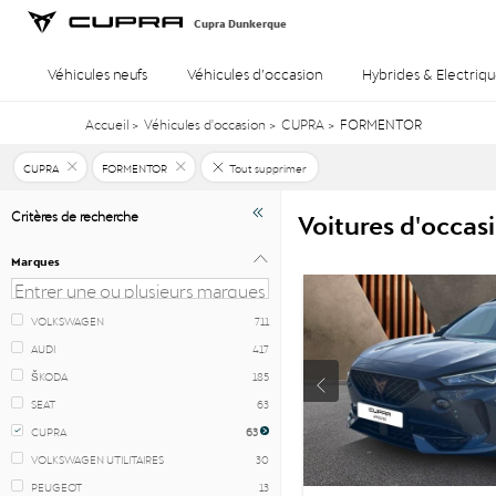
Cupra Dunkerque
Véhicules neufs
Véhicules d’occasion
Hybrides & Electriqu
Accueil
>
Véhicules d'occasion
>
CUPRA
>
FORMENTOR
CUPRA
FORMENTOR
Tout supprimer
Voitures d'occ
Critères de recherche
Marques
VOLKSWAGEN
711
AUDI
417
ŠKODA
185
SEAT
63
CUPRA
63
VOLKSWAGEN UTILITAIRES
30
PEUGEOT
13