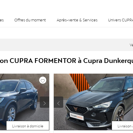
es
Offres du moment
Après-vente & Services
Univers CUPR
V
asion CUPRA FORMENTOR à Cupra Dunkerq
Livraison à domicile
Livraison