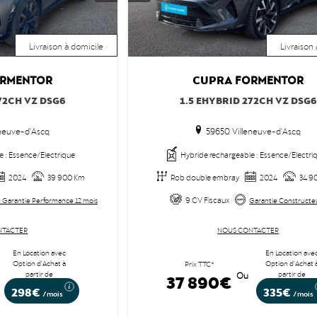
Livraison à domicile
Livraison
CUPRA
RMENTOR
FORMENTOR
72CH VZ DSG6
1.5 EHYBRID 272CH VZ DSG6
neuve-d'Ascq
59650 Villeneuve-d'Ascq
e : Essence/Electrique
Hybride rechargeable : Essence/Electri
2024
39 900 Km
Rob double embray
2024
34 9
9 CV Fiscaux
 Garantie Performance 12 mois
Garantie Constructe
NTACTER
NOUS CONTACTER
En Location avec
En Location ave
Option d'Achat à
Option d'Achat 
Prix TTC*
partir de
partir de
37 890€
Ou
298€
335€
/mois
/mois