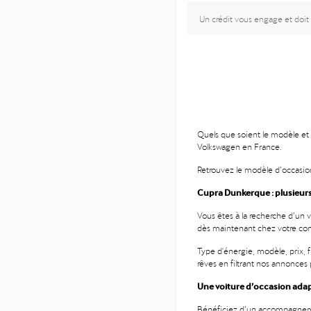
Un crédit vous engage et doit
Quels que soient le modèle et 
Volkswagen en France.
Retrouvez le modèle d’occasio
Cupra Dunkerque : plusieur
Vous êtes à la recherche d’un 
dès maintenant chez votre co
Type d'énergie, modèle, prix, 
rêves en filtrant nos annonces p
Une voiture d’occasion adap
Bénéficiez d’un accompagnemen