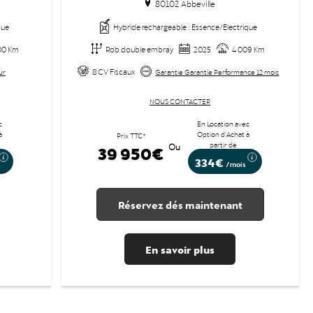
80102 Abbeville
que
Hybride rechargeable : Essence/Electrique
00 Km
Rob double embray
2025
4 009 Km
8 CV Fiscaux
ur
Garantie Garantie Performance 12 mois
NOUS CONTACTER
c
En Location avec
à
Option d'Achat à
Prix TTC*
partir de
39 950€
Ou
334€
/mois
Réservez dés maintenant
En savoir plus