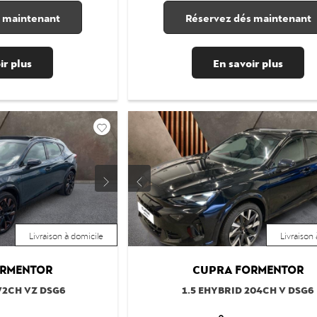
 maintenant
Réservez dés maintenant
ir plus
En savoir plus
Livraison à domicile
Livraison
CUPRA
RMENTOR
FORMENTOR
72CH VZ DSG6
1.5 EHYBRID 204CH V DSG6