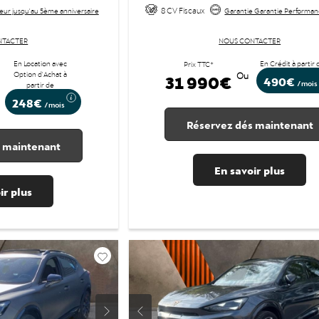
8 CV Fiscaux
eur jusqu'au 5ème anniversaire
Garantie Garantie Performan
NTACTER
NOUS CONTACTER
En Location avec
En Crédit à partir 
Prix TTC*
Option d'Achat à
31 990€
Ou
490€
/mois
partir de
248€
/mois
Réservez dés maintenant
 maintenant
En savoir plus
ir plus