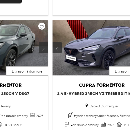
Livraison à domicile
Livraison
CUPRA
RMENTOR
FORMENTOR
D 150CH V DSG7
1.4 E-HYBRID 245CH VZ TRIBE EDIT
 Rivery
59640 Dunkerque
Rob double embray
2025
Hybride rechargeable : Essence/Electri
8 CV Fiscaux
Rob double embray
2024
33 5