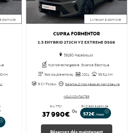
 à domicile
Livraison à domicile
CUPRA
FORMENTOR
1.5 EHYBRID 272CH VZ EXTREME DSG6
59190 Hazebrouck
que
Hybride rechargeable : Essence/Electrique
00 Km
Rob double embray
2024
59 511 Km
9 CV Fiscaux
ur
Garantie 12 mois pièces et main d'oeuvre
NOUS CONTACTER
c
En Crédit à partir de
Prix TTC*
à
37 990€
Ou
572€
/mois
Réservez dés maintenant