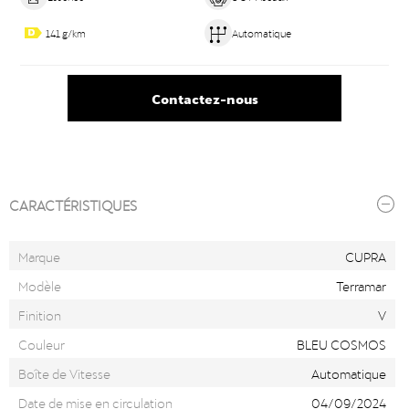
141 g/km
Automatique
Contactez-nous
CARACTÉRISTIQUES
Marque
CUPRA
Modèle
Terramar
Finition
V
Couleur
BLEU COSMOS
Boîte de Vitesse
Automatique
Date de mise en circulation
04/09/2024