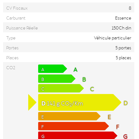
CV Fiscaux
8
Carburant
Essence
Puissance Réelle
150Ch din
Type
Véhicule particulier
Portes
5 portes
Places
5 places
CO2
A
A
B
B
C
C
D
D
141
g
CO
/Km
2
E
E
F
F
G
G