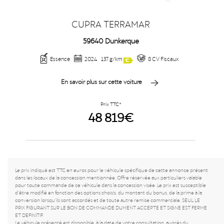
CUPRA TERRAMAR
59640 Dunkerque
Essence
2024
137 g/km
8 CV Fiscaux
En savoir plus sur cette voiture
Prix TTC*
48 819€
Le prix indiqué est TTC en euros pour le véhicule spécifique de cette annonce présent
dans les locaux de la concession mentionnée. Offre réservée aux particuliers valable
pour toute commande de ce véhicule dans la concession visée. Le prix est susceptible
d’être modifié en fonction des options choisis, du montant du bonus, de la prime à la
conversion lorsqu’ils sont accordés et de toute autre remise commerciale. SEUL LE
PRIX FIGURANT SUR LE BON DE COMMANDE DUMENT ACCEPTE ET SIGNE EST FERME
ET DEFINITIF.
Le véhicule présenté est disponible, à la date de votre consultation, auprès du