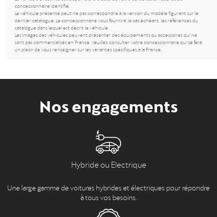
concessionnaire identifié.
Le véhicule présenté peut ne pas correspondre à la version du modèle figurant sur le
dernier catalogue. Le concessionnaire vous fournira, le cas échéant, les références du
catalogue dans lequel est décrit le véhicule.
Les images des véhicules peuvent présenter des équipements ou accessoires qui ne
sont pas commercialisés en France. Veuillez consulter votre concessionnaire qui se fera
un plaisir de vous renseigner sur les variantes spécifiques à la France.
Nos engagements
Hybride ou Electrique
Une large gamme de voitures hybrides et électriques pour répondre
à tous vos besoins.