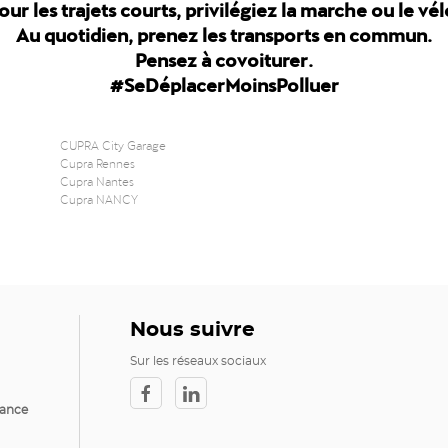
our les trajets courts, privilégiez la marche ou le vél
Au quotidien, prenez les transports en commun.
Pensez à covoiturer.
#SeDéplacerMoinsPolluer
CUPRA City Garage
Cupra Rennes
Cupra Nantes
Cupra NANCY
Nous suivre
Sur les réseaux sociaux
rance