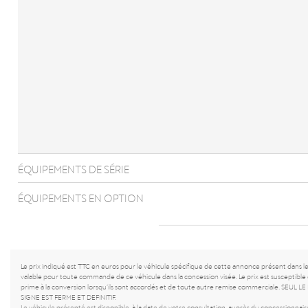
ÉQUIPEMENTS DE SÉRIE
ÉQUIPEMENTS EN OPTION
Le prix indiqué est TTC en euros pour le véhicule spécifique de cette annonce présent dans l
valable pour toute commande de ce véhicule dans la concession visée. Le prix est susceptible 
prime à la conversion lorsqu’ils sont accordés et de toute autre remise commerciale. 
SIGNE EST FERME ET DEFINITIF.
Le véhicule présenté est disponible, à la date de votre consultation, auprès du concessionnaire