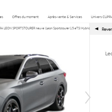
es
Offres du moment
Après-vente & Services
Univers CUPR
A LEON SPORTSTOURER neuve (Leon Sportstourer 1.5 eTSI Hybrid 150 ch DSG7) E
Reveni
Le