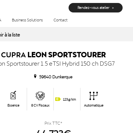
Rendez-vous atelier
A
Business Solutions
Contact
ssence, Automatique à Dunkerque
r à la liste
CUPRA
LEON SPORTSTOURER
on Sportstourer 1.5 eTSI Hybrid 150 ch DSG7
59640 Dunkerque
123 g/km
Essence
8 CV Fiscaux
Automatique
Prix TTC*
44 723€