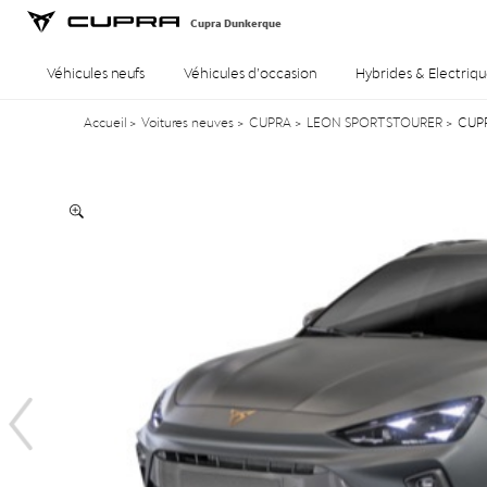
Cupra Dunkerque
Véhicules neufs
Véhicules d’occasion
Hybrides & Electriqu
Accueil
>
Voitures neuves
>
CUPRA
>
LEON SPORTSTOURER
>
CUPR