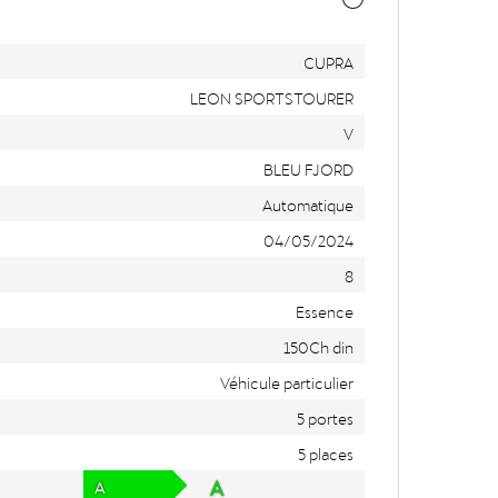
CUPRA
LEON SPORTSTOURER
V
BLEU FJORD
Automatique
04/05/2024
8
Essence
150Ch din
Véhicule particulier
5 portes
5 places
A
A