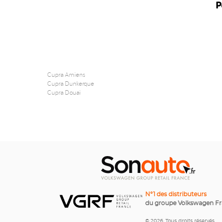
P
Cupra Amiens
Cupra Dunkerque
Cupra Douai
N°1 des distributeurs
du groupe Volkswagen F
© 2026. Tous droits réservés.