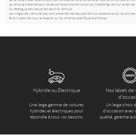
Le véhicule présenté peut ne pas correspondre à la version du modèle figurant sur le dernier c
du catalogue dans lequel est décrit le véhicule.
Les images des véhicules peuvent présenter des équipements ou accessoires qui ne sont pas c
fera un plaisir de vous renseigner sur les variantes spécifiques à la France.
Hybride ou Electrique
Nos labels de 
d'occas
Une large gamme de voitures
Un large choix d
hybrides et électriques pour
d’occasion avec c
répondre à tous vos besoins.
qualité, garantie au