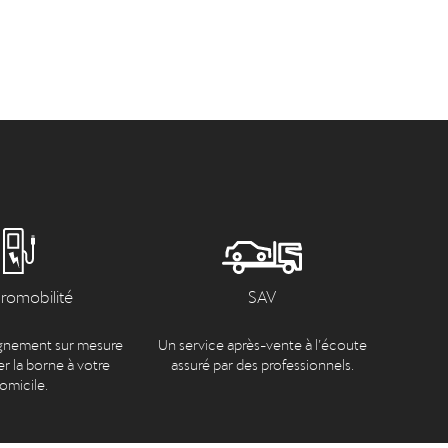
tromobilité
SAV
nement sur mesure
Un service après-vente à l’écoute
er la borne à votre
assuré par des professionnels.
omicile.