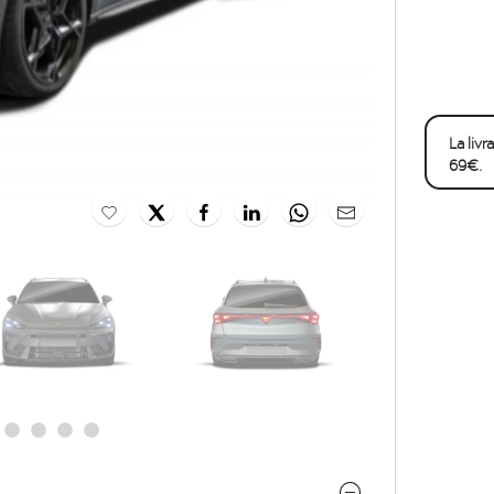
La liv
69€.