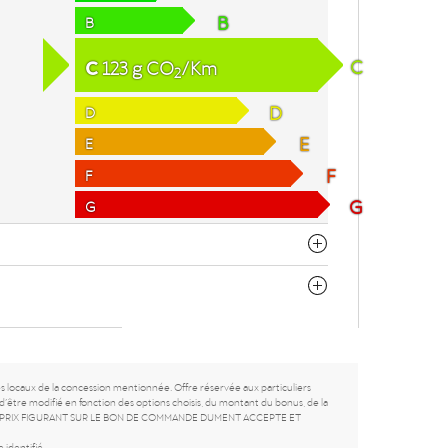
B
B
C
C
123
g
CO
/Km
2
D
D
E
E
F
F
G
G
es locaux de la concession mentionnée. Offre réservée aux particuliers
d’être modifié en fonction des options choisis, du montant du bonus, de la
SEUL LE PRIX FIGURANT SUR LE BON DE COMMANDE DUMENT ACCEPTE ET
 identifié.