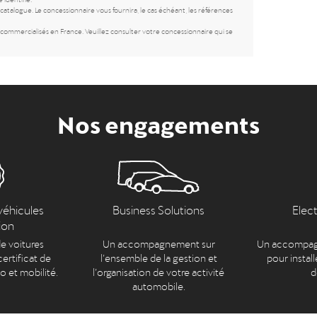
atalogue. Le concessionnaire vous fournira, le cas échéant, les références
ommercialisés en France. Veuillez consulter votre concessionnaire qui se
Nos engagements
véhicules
Business Solutions
Elec
ion
e voitures
Un accompagnement sur
Un accompag
ertificat de
l’ensemble de la gestion et
pour install
to et mobilité.
l’organisation de votre activité
d
automobile.