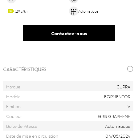
137 g/km
Automatique
Contactez-nous
CARACTÉRISTIQUES
Marque
CUPRA
Modèle
FORMENTOR
Finition
V
Couleur
GRIS GRAPHENE
Boîte de Vitesse
Automatique
Date de mise en circulation
04/05/2024