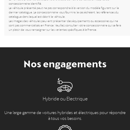
concessionnaire identifié.
Le véhicule présenté peut ne pas correspondre à la version du modèle figurant sur le
dernier catalogue. Le concessionnaire vous fournira, le cas échéant, les références du
catalogue dans lequel est décrit le véhicule.
Les images des véhicules peuvent présenter des équipements ou accessoires qui ne
sont pas commercialisés en France. Veuillez consulter votre concessionnaire qui se fera
un plaisir de vous renseigner sur les variantes spécifiques à la France.
Nos engagements
Hybride ou Electrique
Une large gamme de voitures hybrides et électriques pour répondre
à tous vos besoins.