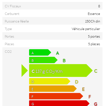
CV Fiscaux
8
Carburant
Essence
Puissance Réelle
150Ch din
Type
Véhicule particulier
Portes
5 portes
Places
5 places
CO2
A
A
B
B
C
C
137
g
CO
/Km
2
D
D
E
E
F
F
G
G