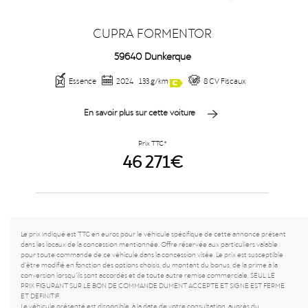
CUPRA FORMENTOR
59640 Dunkerque
Essence
2024
133 g/km
8 CV Fiscaux
En savoir plus sur cette voiture
Prix TTC*
46 271€
Le prix indiqué est TTC en euros pour le véhicule spécifique de cette annonce présent
dans les locaux de la concession mentionnée. Offre réservée aux particuliers valable
pour toute commande de ce véhicule dans la concession visée. Le prix est susceptible
d’être modifié en fonction des options choisis, du montant du bonus, de la prime à la
conversion lorsqu’ils sont accordés et de toute autre remise commerciale. SEUL LE
PRIX FIGURANT SUR LE BON DE COMMANDE DUMENT ACCEPTE ET SIGNE EST FERME
ET DEFINITIF.
Le véhicule présenté est disponible, à la date de votre consultation, auprès du