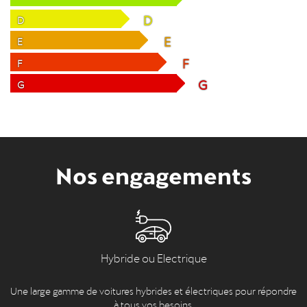
D
D
E
E
F
F
G
G
Nos engagements
Hybride ou Electrique
Une large gamme de voitures hybrides et électriques pour répondre
à tous vos besoins.