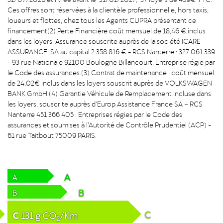
Ces offres sont réservées à la clientèle professionnelle, hors taxis,
loueurs et flottes, chez tous les Agents CUPRA présentant ce
financement(2) Perte Financière coût mensuel de 18,46 € inclus
dans les loyers. Assurance souscrite auprès de la société ICARE
ASSURANCE, SA au capital 2 358 816 € - RCS Nanterre : 327 061 339
- 93 rue Nationale 92100 Boulogne Billancourt. Entreprise régie par
le Code des assurances.(3) Contrat de maintenance , coût mensuel
de 24,02€ inclus dans les loyers souscrit auprès de VOLKSWAGEN
BANK GmbH.(4) Garantie Véhicule de Remplacement incluse dans
les loyers, souscrite auprès d’Europ Assistance France SA – RCS
Nanterre 451 366 405 : Entreprises régies par le Code des
assurances et soumises à l’Autorité de Contrôle Prudentiel (ACP) -
61 rue Taitbout 75009 PARIS.
A
A
B
B
C
C
131
g
CO
/Km
2