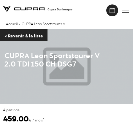
Cupra Dunkerque
Accueil
>
CUPRA Leon Sportstourer V
<
Revenir à la liste
CUPRA Leon Sportstourer V
2.0 TDI 150 CH DSG7
À partir de
459.00
*
€ / mois