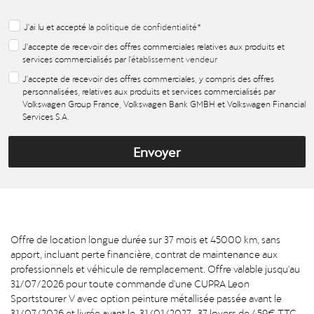
J'ai lu et accepté la
politique de confidentialité
*
J'accepte de recevoir des offres commerciales relatives aux produits et
services commercialisés par
l'établissement vendeur
J'accepte de recevoir des offres commerciales, y compris des offres
personnalisées, relatives aux produits et services commercialisés par
Volkswagen Group France, Volkswagen Bank GMBH et Volkswagen Financial
Services S.A.
Envoyer
Offre de location longue durée sur 37 mois et 45000 km, sans
apport, incluant perte financière, contrat de maintenance aux
professionnels et véhicule de remplacement. Offre valable jusqu'au
31/07/2026 pour toute commande d'une CUPRA Leon
Sportstourer V avec option peinture métallisée passée avant le
31/07/2026 et livrée avant le 31/01/2027, 37 loyers de 459€ TTC.