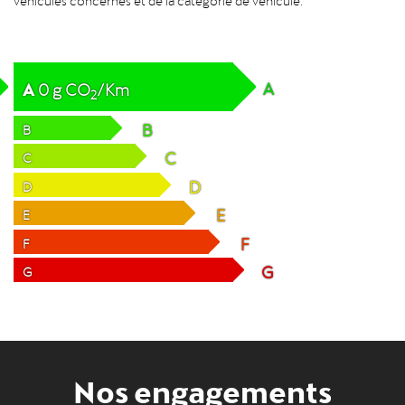
A
A
0
g
CO
/Km
2
B
B
C
C
D
D
E
E
F
F
G
G
Nos engagements