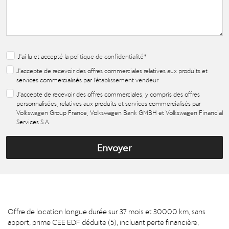
J'ai lu et accepté la
politique de confidentialité
*
J'accepte de recevoir des offres commerciales relatives aux produits et
services commercialisés par
l'établissement vendeur
J'accepte de recevoir des offres commerciales, y compris des offres
personnalisées, relatives aux produits et services commercialisés par
Volkswagen Group France, Volkswagen Bank GMBH et Volkswagen Financial
Services S.A.
Envoyer
Offre de location longue durée sur 37 mois et 30000 km, sans
apport, prime CEE EDF déduite (5), incluant perte financière,