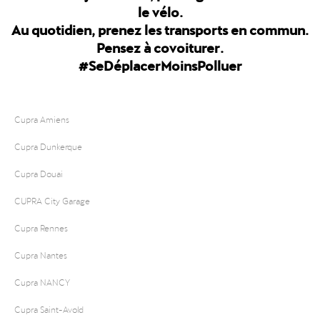
le vélo.
Au quotidien, prenez les transports en commun.
Pensez à covoiturer.
#SeDéplacerMoinsPolluer
Cupra Amiens
Cupra Dunkerque
Cupra Douai
CUPRA City Garage
Cupra Rennes
Cupra Nantes
Cupra NANCY
Cupra Saint-Avold