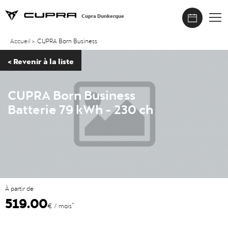
Cupra Dunkerque
Accueil
>
CUPRA Born Business
<
Revenir à la liste
CUPRA Born Business
Batterie 79 kWh - 230 ch
À partir de
519.00
*
€ / mois