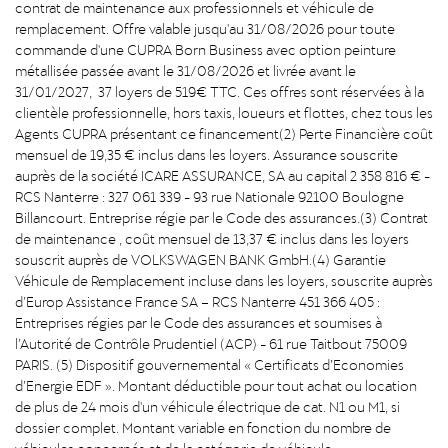
contrat de maintenance aux professionnels et véhicule de
remplacement. Offre valable jusqu'au 31/08/2026 pour toute
commande d'une CUPRA Born Business avec option peinture
métallisée passée avant le 31/08/2026 et livrée avant le
31/01/2027, 37 loyers de 519€ TTC. Ces offres sont réservées à la
clientèle professionnelle, hors taxis, loueurs et flottes, chez tous les
Agents CUPRA présentant ce financement(2) Perte Financière coût
mensuel de 19,35 € inclus dans les loyers. Assurance souscrite
auprès de la société ICARE ASSURANCE, SA au capital 2 358 816 € -
RCS Nanterre : 327 061 339 - 93 rue Nationale 92100 Boulogne
Billancourt. Entreprise régie par le Code des assurances.(3) Contrat
de maintenance , coût mensuel de 13,37 € inclus dans les loyers
souscrit auprès de VOLKSWAGEN BANK GmbH.(4) Garantie
Véhicule de Remplacement incluse dans les loyers, souscrite auprès
d’Europ Assistance France SA – RCS Nanterre 451 366 405 :
Entreprises régies par le Code des assurances et soumises à
l’Autorité de Contrôle Prudentiel (ACP) - 61 rue Taitbout 75009
PARIS. (5) Dispositif gouvernemental « Certificats d’Economies
d’Energie EDF ». Montant déductible pour tout achat ou location
de plus de 24 mois d'un véhicule électrique de cat. N1 ou M1, si
dossier complet. Montant variable en fonction du nombre de
véhicules concernés et de la catégorie de véhicule.